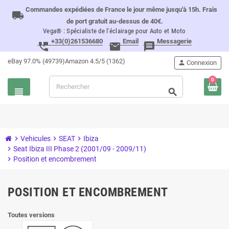
Commandes expédiées de France le jour même jusqu'à 15h. Frais
local_shipping
de port gratuit au-dessus de 40€.
Vega® : Spécialiste de l'éclairage pour Auto et Moto
+33(0)261536680
Email
Messagerie
perm_phone_msg
email
message
eBay 97.0% (49739)
Amazon 4.5/5 (1362)
person
Connexion
0
view_headline
search
chevron_right
Vehicules
chevron_right
SEAT
chevron_right
Ibiza
chevron_right
Seat Ibiza III Phase 2 (2001/09 - 2009/11)
chevron_right
Position et encombrement
POSITION ET ENCOMBREMENT
Toutes versions