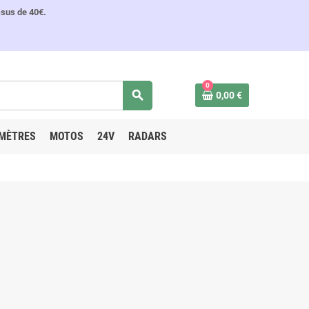
ssus de 40€.
0
search
0,00 €
MÈTRES
MOTOS
24V
RADARS