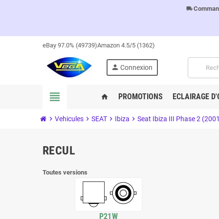
Commandes
local_shipping
eBay 97.0% (49739)
Amazon 4.5/5 (1362)
person
Connexion
view_headline
PROMOTIONS
ECLAIRAGE D'
home
chevron_right
Vehicules
chevron_right
SEAT
chevron_right
Ibiza
chevron_right
Seat Ibiza III Phase 2 (20
RECUL
Toutes versions
P21W