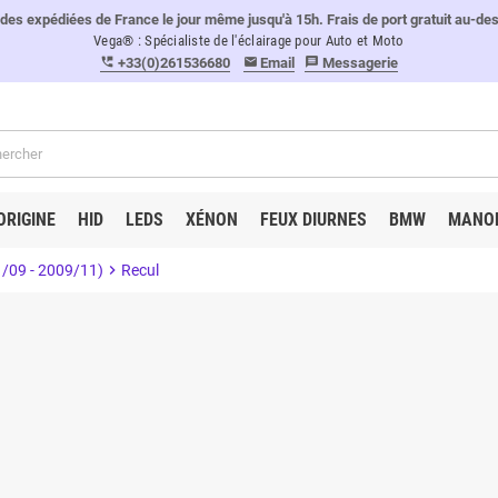
 expédiées de France le jour même jusqu'à 15h. Frais de port gratuit au-de
Vega® : Spécialiste de l'éclairage pour Auto et Moto
+33(0)261536680
Email
Messagerie
perm_phone_msg
email
message
ORIGINE
HID
LEDS
XÉNON
FEUX DIURNES
BMW
MANO
01/09 - 2009/11)
chevron_right
Recul