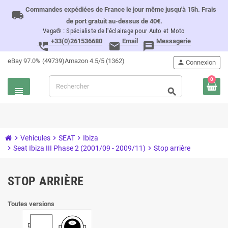
Commandes expédiées de France le jour même jusqu'à 15h. Frais
local_shipping
de port gratuit au-dessus de 40€.
Vega® : Spécialiste de l'éclairage pour Auto et Moto
+33(0)261536680
Email
Messagerie
perm_phone_msg
email
message
eBay 97.0% (49739)
Amazon 4.5/5 (1362)
person
Connexion
0
view_headline
search
chevron_right
Vehicules
chevron_right
SEAT
chevron_right
Ibiza
chevron_right
Seat Ibiza III Phase 2 (2001/09 - 2009/11)
chevron_right
Stop arrière
STOP ARRIÈRE
Toutes versions