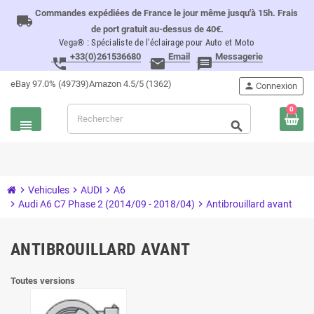
Commandes expédiées de France le jour même jusqu'à 15h. Frais
local_shipping
de port gratuit au-dessus de 40€.
Vega® : Spécialiste de l'éclairage pour Auto et Moto
+33(0)261536680
Email
Messagerie
perm_phone_msg
email
message
eBay 97.0% (49739)
Amazon 4.5/5 (1362)
person
Connexion
0
view_headline
search
chevron_right
Vehicules
chevron_right
AUDI
chevron_right
A6
chevron_right
Audi A6 C7 Phase 2 (2014/09 - 2018/04)
chevron_right
Antibrouillard avant
ANTIBROUILLARD AVANT
Toutes versions