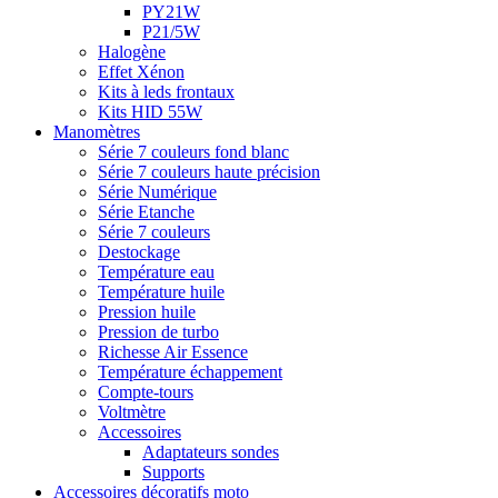
PY21W
P21/5W
Halogène
Effet Xénon
Kits à leds frontaux
Kits HID 55W
Manomètres
Série 7 couleurs fond blanc
Série 7 couleurs haute précision
Série Numérique
Série Etanche
Série 7 couleurs
Destockage
Température eau
Température huile
Pression huile
Pression de turbo
Richesse Air Essence
Température échappement
Compte-tours
Voltmètre
Accessoires
Adaptateurs sondes
Supports
Accessoires décoratifs moto