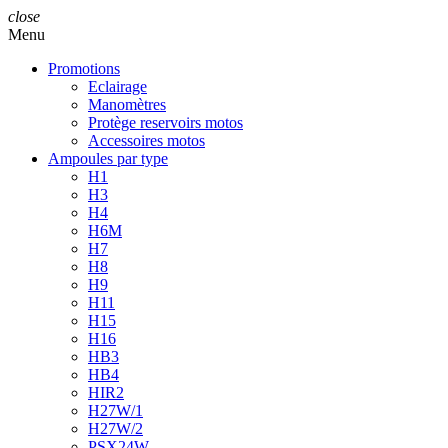
close
Menu
Promotions
Eclairage
Manomètres
Protège reservoirs motos
Accessoires motos
Ampoules par type
H1
H3
H4
H6M
H7
H8
H9
H11
H15
H16
HB3
HB4
HIR2
H27W/1
H27W/2
PSX24W