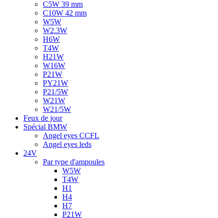
C5W 39 mm
C10W 42 mm
W5W
W2.3W
H6W
T4W
H21W
W16W
P21W
PY21W
P21/5W
W21W
W21/5W
Feux de jour
Spécial BMW
Angel eyes CCFL
Angel eyes leds
24V
Par type d'ampoules
W5W
T4W
H1
H4
H7
P21W