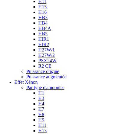
H11
H15
H16
HB3
HB4
HB4A
HB5
HIR1
HIR2
H27W/1
H27W/2
PSX24W
R2 CE
Puissance origine
Puissance augmentée
Effet Xénon
Par type d'ampoules
H1
H3
H4
H7
H8
H9
H11
H13