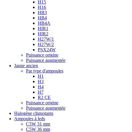
H15
H16
HB3
HB4
HB4A
HIR1
HIR2
H27W/1
H27W/2
PSX24W
Puissance origine
Puissance augmentée
Jaune ancien
Par type d'ampoules
H1
H3
H4
H7
R2 CE
Puissance origine
Puissance augmentée
Halogène clignotants
Ampoules à leds
C5W 31 mm
C5W 36 mm