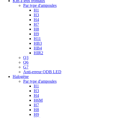
Kits à leds frontaux
Par type d'ampoules
H1
H3
H4
H7
H8
H9
H11
HB3
HB4
HIR2
Q3
Q6
G7
Anti-erreur ODB LED
Halogène
Par type d'ampoules
H1
H3
H4
H6M
H7
H8
H9