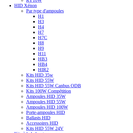
RY10W
HID Xénon
Par type d'ampoules
H1
H3
H4
H7
H7C
H8
H9
H11
HB3
HB4
HIR2
Kits HID 35w
Kits HID 55W
Kits HID 55W Canbus ODB
Kits 100W Compétition
Ampoules HID 35W
Ampoules HID 55W
Ampoules HID 100W
Porte-ampoules HID
Ballasts HID
Accessoires HID
Kits HID 55W 24V