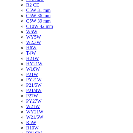
R2 CE
C5W 31 mm
C5W 36 mm
C5W 39 mm
C10W 42 mm
W5W
WY5W
W2.3W
H6W
T4W
H21W
HY21W
W16W
P21W
PY21W
P21/5W
P21/4W
P27W
PY27W
W21W
WY21W
W21/5W
R5W
R10W