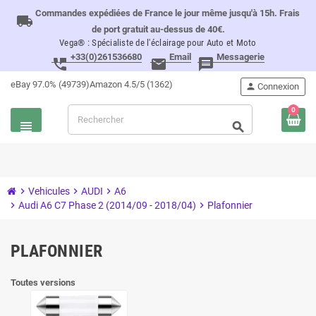
Commandes expédiées de France le jour même jusqu'à 15h. Frais
local_shipping
de port gratuit au-dessus de 40€.
Vega® : Spécialiste de l'éclairage pour Auto et Moto
+33(0)261536680
Email
Messagerie
perm_phone_msg
email
message
eBay 97.0% (49739)
Amazon 4.5/5 (1362)
person
Connexion
0
view_headline
search
chevron_right
Vehicules
chevron_right
AUDI
chevron_right
A6
chevron_right
Audi A6 C7 Phase 2 (2014/09 - 2018/04)
chevron_right
Plafonnier
PLAFONNIER
Toutes versions