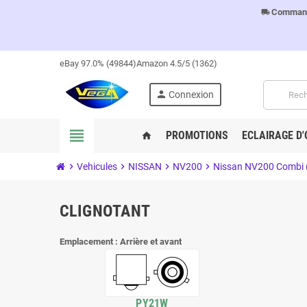
Commandes
local_shipping
eBay 97.0% (49844)
Amazon 4.5/5 (1362)
person
Connexion
view_headline
PROMOTIONS
ECLAIRAGE D'
home
chevron_right
Vehicules
chevron_right
NISSAN
chevron_right
NV200
chevron_right
Nissan NV200 Combi 
CLIGNOTANT
Emplacement : Arrière et avant
PY21W