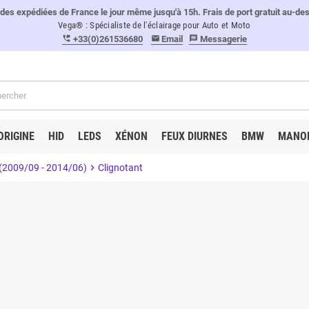
 expédiées de France le jour même jusqu'à 15h. Frais de port gratuit au-de
Vega® : Spécialiste de l'éclairage pour Auto et Moto
+33(0)261536680
Email
Messagerie
perm_phone_msg
email
message
ORIGINE
HID
LEDS
XÉNON
FEUX DIURNES
BMW
MANO
(2009/09 - 2014/06)
chevron_right
Clignotant