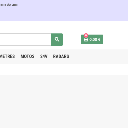
ssus de 40€.
0
search
0,00 €
MÈTRES
MOTOS
24V
RADARS