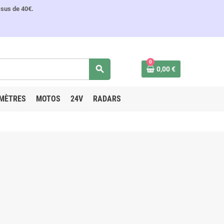
ssus de 40€.
0
search
0,00 €
MÈTRES
MOTOS
24V
RADARS