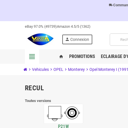
Commandes
local_shipping
eBay 97.0% (49739)
Amazon 4.5/5 (1362)
person
Connexion
view_headline
PROMOTIONS
ECLAIRAGE D'
home
chevron_right
Vehicules
chevron_right
OPEL
chevron_right
Monterey
chevron_right
Opel Monterey I (199
RECUL
Toutes versions
P21W