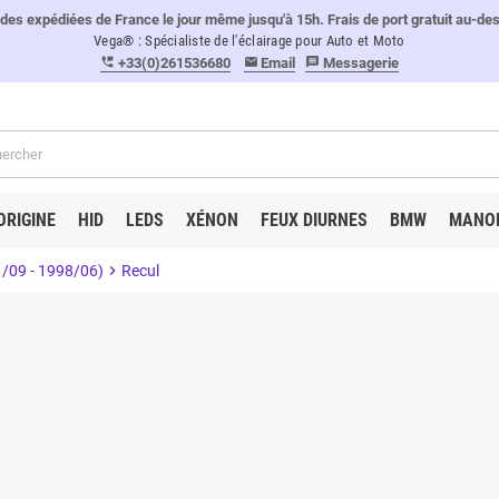
 expédiées de France le jour même jusqu'à 15h. Frais de port gratuit au-de
Vega® : Spécialiste de l'éclairage pour Auto et Moto
+33(0)261536680
Email
Messagerie
perm_phone_msg
email
message
ORIGINE
HID
LEDS
XÉNON
FEUX DIURNES
BMW
MANO
1/09 - 1998/06)
chevron_right
Recul