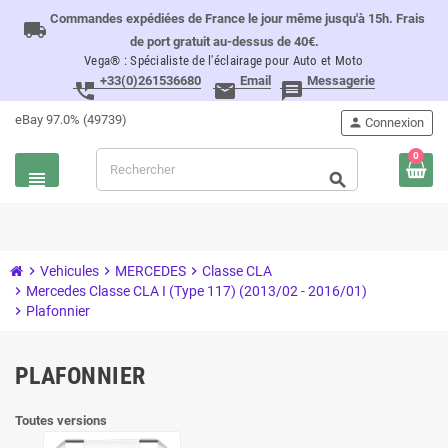
Commandes expédiées de France le jour même jusqu'à 15h. Frais
local_shipping
de port gratuit au-dessus de 40€.
Vega® : Spécialiste de l'éclairage pour Auto et Moto
+33(0)261536680
Email
Messagerie
perm_phone_msg
email
message
eBay 97.0% (49739)
person
Connexion
0
view_headline
search
chevron_right
Vehicules
chevron_right
MERCEDES
chevron_right
Classe CLA
chevron_right
Mercedes Classe CLA I (Type 117) (2013/02 - 2016/01)
chevron_right
Plafonnier
PLAFONNIER
Toutes versions