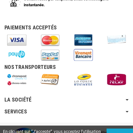
instantanée.
PAIEMENTS ACCEPTÉS
NOS TRANSPORTEURS
LA SOCIÉTÉ
SERVICES
En cliquant sur ”J’accepte”, vous acceptez l’utilisation
Copyright © 2010-2026
Vega®
•
Cyber Wheely SARL