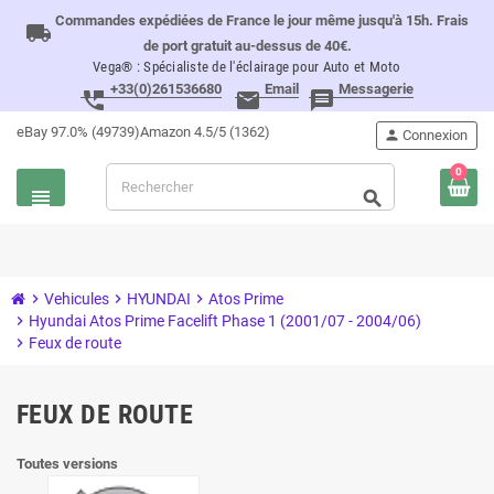
Commandes expédiées de France le jour même jusqu'à 15h. Frais
local_shipping
de port gratuit au-dessus de 40€.
Vega® : Spécialiste de l'éclairage pour Auto et Moto
+33(0)261536680
Email
Messagerie
perm_phone_msg
email
message
eBay 97.0% (49739)
Amazon 4.5/5 (1362)
person
Connexion
0
view_headline
search
chevron_right
Vehicules
chevron_right
HYUNDAI
chevron_right
Atos Prime
chevron_right
Hyundai Atos Prime Facelift Phase 1 (2001/07 - 2004/06)
chevron_right
Feux de route
FEUX DE ROUTE
Toutes versions