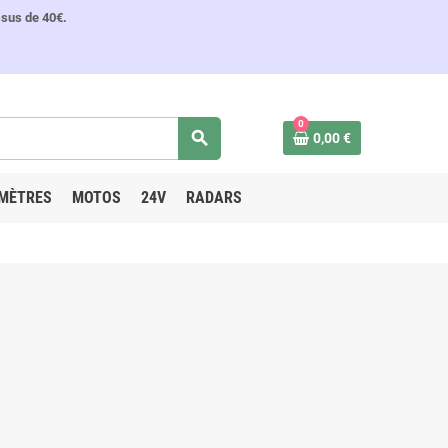
ssus de 40€.
0
search
0,00 €
MÈTRES
MOTOS
24V
RADARS