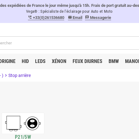
 expédiées de France le jour même jusqu'à 15h. Frais de port gratuit au-de
Vega® : Spécialiste de l'éclairage pour Auto et Moto
+33(0)261536680
Email
Messagerie
perm_phone_msg
email
message
ORIGINE
HID
LEDS
XÉNON
FEUX DIURNES
BMW
MANO
 )
chevron_right
Stop arrière
P21/5W