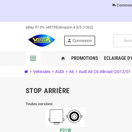
Commandes
local_shipping
eBay 97.0% (49739)
Amazon 4.5/5 (1362)
person
Connexion
view_headline
PROMOTIONS
ECLAIRAGE D'
home
chevron_right
Vehicules
chevron_right
AUDI
chevron_right
A6
chevron_right
Audi A6 C6 Allroad (2012/01 -
STOP ARRIÈRE
Toutes versions
P21W