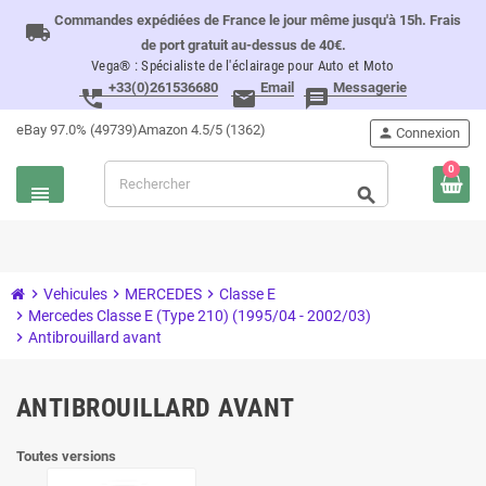
Commandes expédiées de France le jour même jusqu'à 15h. Frais
local_shipping
de port gratuit au-dessus de 40€.
Vega® : Spécialiste de l'éclairage pour Auto et Moto
+33(0)261536680
Email
Messagerie
perm_phone_msg
email
message
eBay 97.0% (49739)
Amazon 4.5/5 (1362)
person
Connexion
0
view_headline
search
chevron_right
Vehicules
chevron_right
MERCEDES
chevron_right
Classe E
chevron_right
Mercedes Classe E (Type 210) (1995/04 - 2002/03)
chevron_right
Antibrouillard avant
ANTIBROUILLARD AVANT
Toutes versions