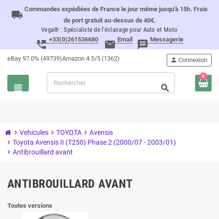
Commandes expédiées de France le jour même jusqu'à 15h. Frais
local_shipping
de port gratuit au-dessus de 40€.
Vega® : Spécialiste de l'éclairage pour Auto et Moto
+33(0)261536680
Email
Messagerie
perm_phone_msg
email
message
eBay 97.0% (49739)
Amazon 4.5/5 (1362)
person
Connexion
0
view_headline
search
chevron_right
Vehicules
chevron_right
TOYOTA
chevron_right
Avensis
chevron_right
Toyota Avensis II (T250) Phase 2 (2000/07 - 2003/01)
chevron_right
Antibrouillard avant
ANTIBROUILLARD AVANT
Toutes versions