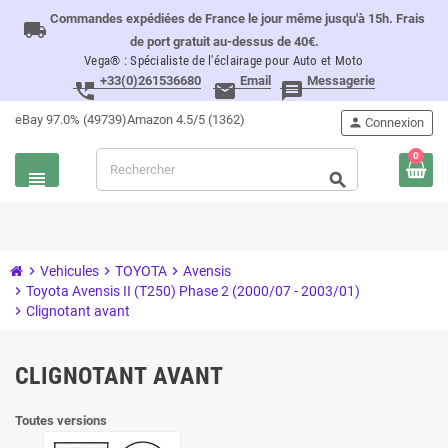
Commandes expédiées de France le jour même jusqu'à 15h. Frais
local_shipping
de port gratuit au-dessus de 40€.
Vega® : Spécialiste de l'éclairage pour Auto et Moto
+33(0)261536680
Email
Messagerie
perm_phone_msg
email
message
eBay 97.0% (49739)
Amazon 4.5/5 (1362)
person
Connexion
0
view_headline
search
chevron_right
Vehicules
chevron_right
TOYOTA
chevron_right
Avensis
chevron_right
Toyota Avensis II (T250) Phase 2 (2000/07 - 2003/01)
chevron_right
Clignotant avant
CLIGNOTANT AVANT
Toutes versions