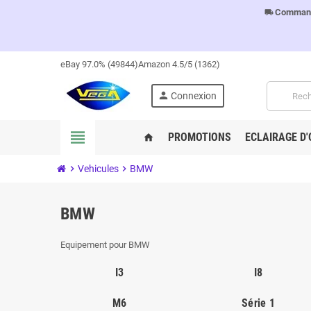
Commandes
local_shipping
eBay 97.0% (49844)
Amazon 4.5/5 (1362)
person
Connexion
view_headline
PROMOTIONS
ECLAIRAGE D'
home
chevron_right
Vehicules
chevron_right
BMW
BMW
Equipement pour BMW
I3
I8
M6
Série 1