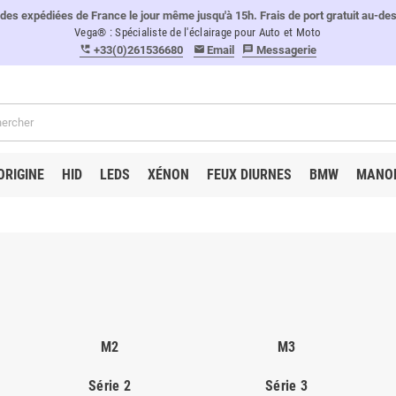
 expédiées de France le jour même jusqu'à 15h. Frais de port gratuit au-de
Vega® : Spécialiste de l'éclairage pour Auto et Moto
+33(0)261536680
Email
Messagerie
perm_phone_msg
email
message
ORIGINE
HID
LEDS
XÉNON
FEUX DIURNES
BMW
MANO
M2
M3
Série 2
Série 3