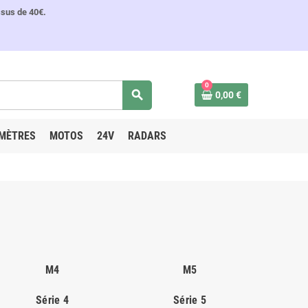
ssus de 40€.
0
search
0,00 €
MÈTRES
MOTOS
24V
RADARS
M4
M5
Série 4
Série 5