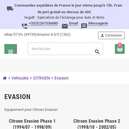
Commandes expédiées de France le jour même jusqu'à 15h. Frais
local_shipping
de port gratuit au-dessus de 40€.
Vega® : Spécialiste de l'éclairage pour Auto et Moto
+33(0)261536680
Email
Messagerie
perm_phone_msg
email
message
eBay 97.0% (49739)
Amazon 4.5/5 (1362)
person
Connexion
0
view_headline
search
chevron_right
Vehicules
chevron_right
CITROEN
chevron_right
Evasion
EVASION
Equipement pour Citroen Evasion
Citroen Evasion Phase 1
Citroen Evasion Phase 2
(1994/07 - 1998/09)
(1998/10 - 2002/05)