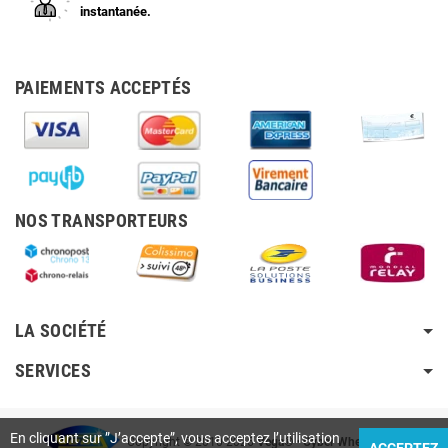
instantanée.
PAIEMENTS ACCEPTÉS
NOS TRANSPORTEURS
LA SOCIÉTÉ
SERVICES
En cliquant sur ”J’accepte”, vous acceptez l’utilisation
Copyright © 2010-2026
Vega®
•
Cyber Wheely SARL