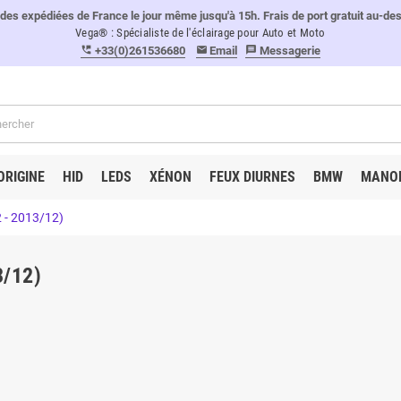
 expédiées de France le jour même jusqu'à 15h. Frais de port gratuit au-de
Vega® : Spécialiste de l'éclairage pour Auto et Moto
+33(0)261536680
Email
Messagerie
perm_phone_msg
email
message
ORIGINE
HID
LEDS
XÉNON
FEUX DIURNES
BMW
MANO
 - 2013/12)
3/12)