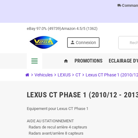
Commandes
local_shipping
eBay 97.0% (49739)
Amazon 4.5/5 (1362)
person
Connexion
view_headline
PROMOTIONS
ECLAIRAGE D'
home
chevron_right
Vehicules
chevron_right
LEXUS
chevron_right
CT
chevron_right
Lexus CT Phase 1 (2010/12
LEXUS CT PHASE 1 (2010/12 - 201
Equipement pour Lexus CT Phase 1
AIDE AU STATIONNEMENT
Radars de recul arrière 4 capteurs
Radars avant/arrière 8 capteurs