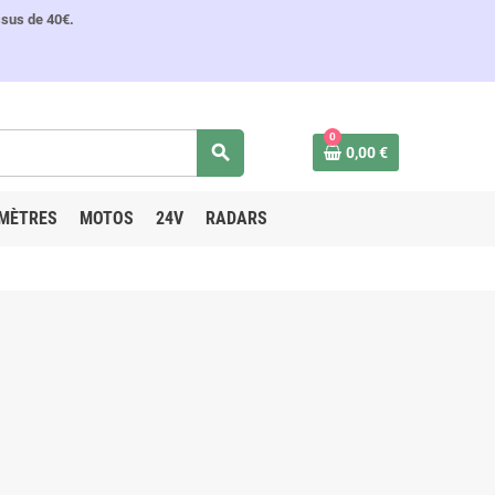
ssus de 40€.
0
search
0,00 €
MÈTRES
MOTOS
24V
RADARS