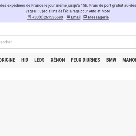
 expédiées de France le jour même jusqu'à 15h. Frais de port gratuit au-de
Vega® : Spécialiste de l'éclairage pour Auto et Moto
+33(0)261536680
Email
Messagerie
perm_phone_msg
email
message
ORIGINE
HID
LEDS
XÉNON
FEUX DIURNES
BMW
MANO