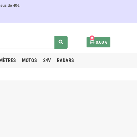
ssus de 40€.
0
search
0,00 €
MÈTRES
MOTOS
24V
RADARS