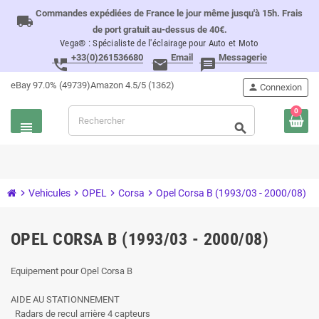
Commandes expédiées de France le jour même jusqu'à 15h. Frais
local_shipping
de port gratuit au-dessus de 40€.
Vega® : Spécialiste de l'éclairage pour Auto et Moto
+33(0)261536680
Email
Messagerie
perm_phone_msg
email
message
eBay 97.0% (49739)
Amazon 4.5/5 (1362)
person
Connexion
0
view_headline
search
chevron_right
Vehicules
chevron_right
OPEL
chevron_right
Corsa
chevron_right
Opel Corsa B (1993/03 - 2000/08)
OPEL CORSA B (1993/03 - 2000/08)
Equipement pour Opel Corsa B
AIDE AU STATIONNEMENT
Radars de recul arrière 4 capteurs