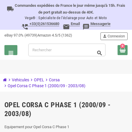
Commandes expédiées de France le jour même jusqu'à 15h. Frais
local_shipping
de port gratuit au-dessus de 40€.
Vega® : Spécialiste de l'éclairage pour Auto et Moto
+33(0)261536680
Email
Messagerie
perm_phone_msg
email
message
eBay 97.0% (49739)
Amazon 4.5/5 (1362)
person
Connexion
0
view_headline
search
chevron_right
Vehicules
chevron_right
OPEL
chevron_right
Corsa
chevron_right
Opel Corsa C Phase 1 (2000/09 - 2003/08)
OPEL CORSA C PHASE 1 (2000/09 -
2003/08)
Equipement pour Opel Corsa C Phase 1