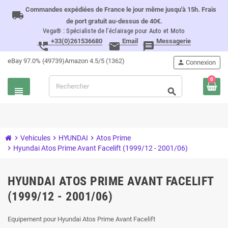
Commandes expédiées de France le jour même jusqu'à 15h. Frais
local_shipping
de port gratuit au-dessus de 40€.
Vega® : Spécialiste de l'éclairage pour Auto et Moto
+33(0)261536680
Email
Messagerie
perm_phone_msg
email
message
eBay 97.0% (49739)
Amazon 4.5/5 (1362)
person
Connexion
0
view_headline
search
chevron_right
Vehicules
chevron_right
HYUNDAI
chevron_right
Atos Prime
chevron_right
Hyundai Atos Prime Avant Facelift (1999/12 - 2001/06)
HYUNDAI ATOS PRIME AVANT FACELIFT
(1999/12 - 2001/06)
Equipement pour Hyundai Atos Prime Avant Facelift