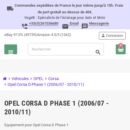
Commandes expédiées de France le jour même jusqu'à 15h. Frais
local_shipping
de port gratuit au-dessus de 40€.
Vega® : Spécialiste de l'éclairage pour Auto et Moto
+33(0)261536680
Email
Messagerie
perm_phone_msg
email
message
eBay 97.0% (49739)
Amazon 4.5/5 (1362)
person
Connexion
0
view_headline
search
chevron_right
Vehicules
chevron_right
OPEL
chevron_right
Corsa
chevron_right
Opel Corsa D Phase 1 (2006/07 - 2010/11)
OPEL CORSA D PHASE 1 (2006/07 -
2010/11)
Equipement pour Opel Corsa D Phase 1