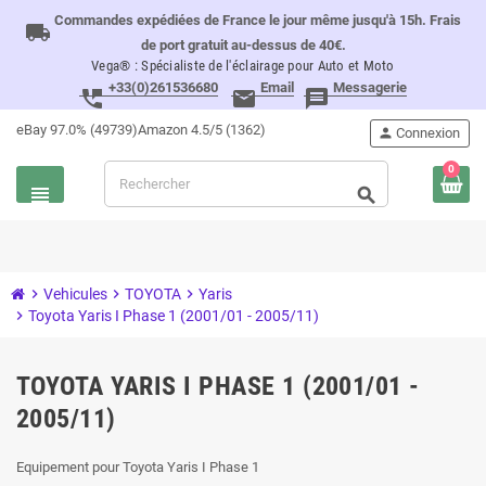
Commandes expédiées de France le jour même jusqu'à 15h. Frais
local_shipping
de port gratuit au-dessus de 40€.
Vega® : Spécialiste de l'éclairage pour Auto et Moto
+33(0)261536680
Email
Messagerie
perm_phone_msg
email
message
eBay 97.0% (49739)
Amazon 4.5/5 (1362)
person
Connexion
0
view_headline
search
chevron_right
Vehicules
chevron_right
TOYOTA
chevron_right
Yaris
chevron_right
Toyota Yaris I Phase 1 (2001/01 - 2005/11)
TOYOTA YARIS I PHASE 1 (2001/01 -
2005/11)
Equipement pour Toyota Yaris I Phase 1