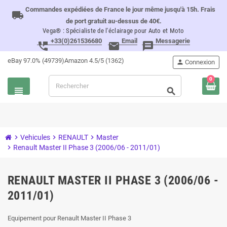
Commandes expédiées de France le jour même jusqu'à 15h. Frais
local_shipping
de port gratuit au-dessus de 40€.
Vega® : Spécialiste de l'éclairage pour Auto et Moto
+33(0)261536680
Email
Messagerie
perm_phone_msg
email
message
eBay 97.0% (49739)
Amazon 4.5/5 (1362)
person
Connexion
0
view_headline
search
chevron_right
Vehicules
chevron_right
RENAULT
chevron_right
Master
chevron_right
Renault Master II Phase 3 (2006/06 - 2011/01)
RENAULT MASTER II PHASE 3 (2006/06 -
2011/01)
Equipement pour Renault Master II Phase 3