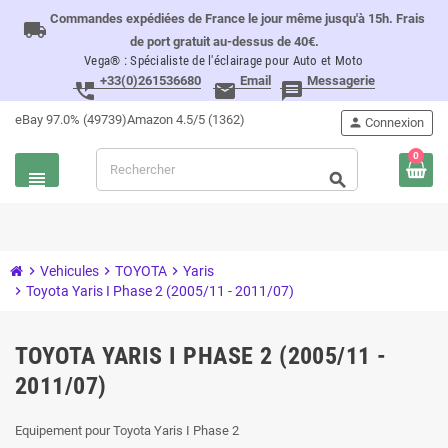
Commandes expédiées de France le jour même jusqu'à 15h. Frais
local_shipping
de port gratuit au-dessus de 40€.
Vega® : Spécialiste de l'éclairage pour Auto et Moto
+33(0)261536680
Email
Messagerie
perm_phone_msg
email
message
eBay 97.0% (49739)
Amazon 4.5/5 (1362)
person
Connexion
0
view_headline
search
chevron_right
Vehicules
chevron_right
TOYOTA
chevron_right
Yaris
chevron_right
Toyota Yaris I Phase 2 (2005/11 - 2011/07)
TOYOTA YARIS I PHASE 2 (2005/11 -
2011/07)
Equipement pour Toyota Yaris I Phase 2