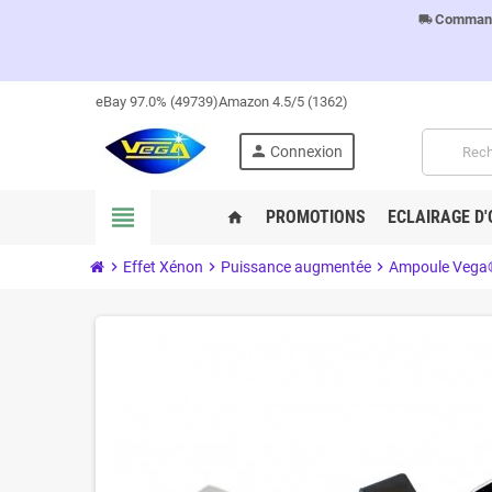
Commandes
local_shipping
eBay 97.0% (49739)
Amazon 4.5/5 (1362)
person
Connexion
view_headline
PROMOTIONS
ECLAIRAGE D'
home
chevron_right
Effet Xénon
chevron_right
Puissance augmentée
chevron_right
Ampoule Vega®