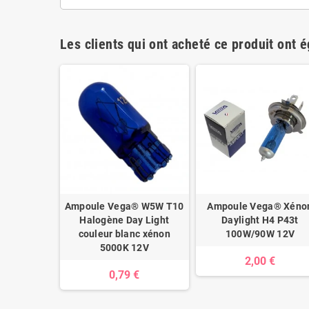
Les clients qui ont acheté ce produit ont 
 halogène
Ampoule Vega® W5W T10
Ampoule Vega® Xéno
9-5 100W
Halogène Day Light
Daylight H4 P43t
couleur blanc xénon
100W/90W 12V
5000K 12V
€
2,00 €
0,79 €