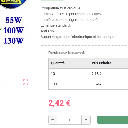
Compatible tout véhicule.
Luminosité +50% par rapport aux 55W.
Lumière blanche légèrement bleutée.
Echange standard.
Anti-Uvs.
Aucun risque pour l'électronique et les optiques.
Remise sur la quantité
Quantité
Prix unitaire
10
2,18 €
zoom_out_map
100
1,69 €
2,42 €
remove
add