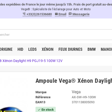
 expédiées de France le jour même jusqu'à 15h. Frais de port gratuit au-de
Vega® : Spécialiste de l'éclairage pour Auto et Moto
+33(0)261536680
Email
Messagerie
perm_phone_msg
email
message
ORIGINE
HID
LEDS
XÉNON
FEUX DIURNES
BMW
MANO
 Xénon Daylight H9 PGJ19-5 100W 12V
Ampoule Vega® Xénon Daylig
Vega
Marque
Référence
AX-SW-H9-100W
EAN13
3701138005093
En stock
check