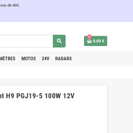
ssus de 40€.
0
search
0,00 €
MÈTRES
MOTOS
24V
RADARS
ht H9 PGJ19-5 100W 12V