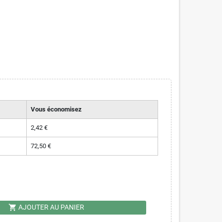
Vous économisez
2,42 €
72,50 €
shopping_cart
AJOUTER AU PANIER