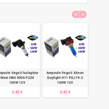
mpoule Vega® halogène
Ampoule Vega® Xénon
Ampoule
Maxi HB4 9006 P22d
Daylight H11 PGJ19-2
Dayligh
100W 12V
100W 12V
homolo
2,42 €
2,42 €