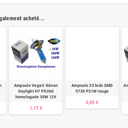
également acheté...
n
Ampoule Vega® Xénon
Ampoule 33 leds SMD
A
Daylight H7 PX26d
5730 P21W rouge
homologuée 55W 12V
2,42 €
1,17 €