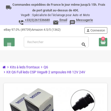
Commandes expédiées de France le jour même jusqu'à 15h. Frais
local_shipping
de port gratuit au-dessus de 40€.
Vega® : Spécialiste de l'éclairage pour Auto et Moto
+33(0)261536680
Email
Messagerie
perm_phone_msg
email
message
eBay 97.0% (49739)
Amazon 4.5/5 (1362)
person
Connexion
0
view_headline
search
chevron_right
Kits à leds frontaux
chevron_right
Q6
chevron_right
Kit Q6 Full leds CSP Vega® 2 ampoules H8 12V 24V