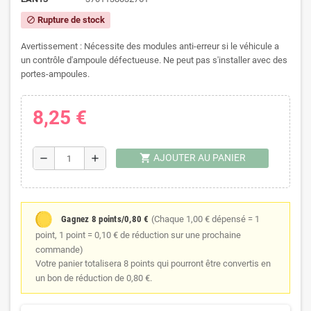
Rupture de stock
block
Avertissement : Nécessite des modules anti-erreur si le véhicule a
un contrôle d'ampoule défectueuse. Ne peut pas s'installer avec des
portes-ampoules.
8,25 €
shopping_cart
AJOUTER AU PANIER
remove
add
Gagnez 8 points/0,80 €
(Chaque 1,00 € dépensé = 1
point, 1 point = 0,10 € de réduction sur une prochaine
commande)
Votre panier totalisera 8 points qui pourront être convertis en
un bon de réduction de 0,80 €.