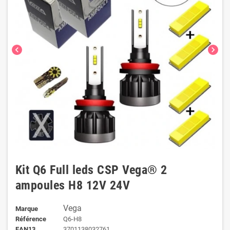
chevron_left
chevron_right
Kit Q6 Full leds CSP Vega® 2
ampoules H8 12V 24V
Vega
Marque
Référence
Q6-H8
EAN13
3701138032761