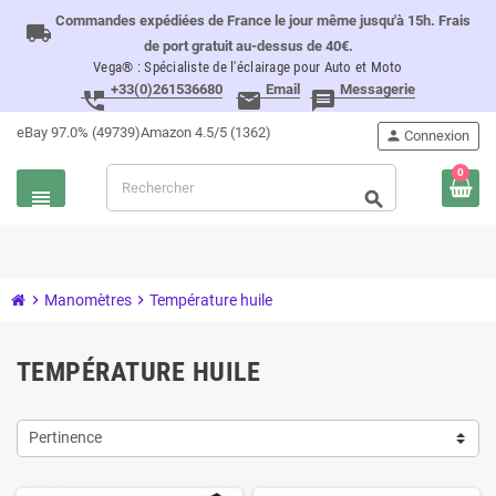
Commandes expédiées de France le jour même jusqu'à 15h. Frais
local_shipping
de port gratuit au-dessus de 40€.
Vega® : Spécialiste de l'éclairage pour Auto et Moto
+33(0)261536680
Email
Messagerie
perm_phone_msg
email
message
eBay 97.0% (49739)
Amazon 4.5/5 (1362)
person
Connexion
0
view_headline
search
chevron_right
Manomètres
chevron_right
Température huile
TEMPÉRATURE HUILE
Pertinence