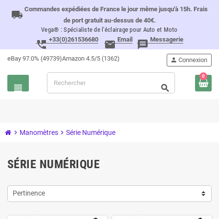
Commandes expédiées de France le jour même jusqu'à 15h. Frais
local_shipping
de port gratuit au-dessus de 40€.
Vega® : Spécialiste de l'éclairage pour Auto et Moto
+33(0)261536680
Email
Messagerie
perm_phone_msg
email
message
eBay 97.0% (49739)
Amazon 4.5/5 (1362)
person
Connexion
0
view_headline
search
chevron_right
Manomètres
chevron_right
Série Numérique
SÉRIE NUMÉRIQUE
Pertinence