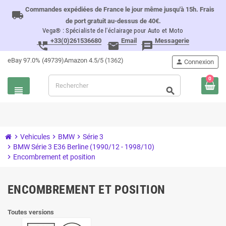
Commandes expédiées de France le jour même jusqu'à 15h. Frais
local_shipping
de port gratuit au-dessus de 40€.
Vega® : Spécialiste de l'éclairage pour Auto et Moto
+33(0)261536680
Email
Messagerie
perm_phone_msg
email
message
eBay 97.0% (49739)
Amazon 4.5/5 (1362)
person
Connexion
0
view_headline
search
chevron_right
Vehicules
chevron_right
BMW
chevron_right
Série 3
chevron_right
BMW Série 3 E36 Berline (1990/12 - 1998/10)
chevron_right
Encombrement et position
ENCOMBREMENT ET POSITION
Toutes versions