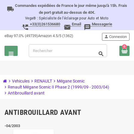
Commandes expédiées de France le jour même jusqu'à 15h. Frais
local_shipping
de port gratuit au-dessus de 40€.
Vega® : Spécialiste de l'éclairage pour Auto et Moto
+33(0)261536680
Email
Messagerie
perm_phone_msg
email
message
eBay 97.0% (49739)
Amazon 4.5/5 (1362)
person
Connexion
0
view_headline
search
chevron_right
Vehicules
chevron_right
RENAULT
chevron_right
Mégane Scenic
chevron_right
Renault Mégane Scenic II Phase 2 (1999/09 - 2003/04)
chevron_right
Antibrouillard avant
ANTIBROUILLARD AVANT
-04/2003