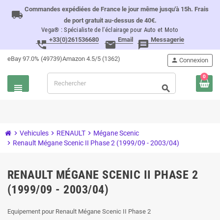
Commandes expédiées de France le jour même jusqu'à 15h. Frais
local_shipping
de port gratuit au-dessus de 40€.
Vega® : Spécialiste de l'éclairage pour Auto et Moto
+33(0)261536680
Email
Messagerie
perm_phone_msg
email
message
eBay 97.0% (49739)
Amazon 4.5/5 (1362)
person
Connexion
0
view_headline
search
chevron_right
Vehicules
chevron_right
RENAULT
chevron_right
Mégane Scenic
chevron_right
Renault Mégane Scenic II Phase 2 (1999/09 - 2003/04)
RENAULT MÉGANE SCENIC II PHASE 2
(1999/09 - 2003/04)
Equipement pour Renault Mégane Scenic II Phase 2