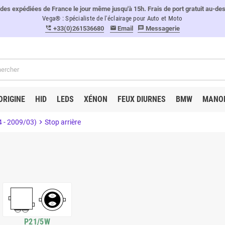
 expédiées de France le jour même jusqu'à 15h. Frais de port gratuit au-de
Vega® : Spécialiste de l'éclairage pour Auto et Moto
+33(0)261536680
Email
Messagerie
perm_phone_msg
email
message
ORIGINE
HID
LEDS
XÉNON
FEUX DIURNES
BMW
MANO
 - 2009/03)
chevron_right
Stop arrière
P21/5W