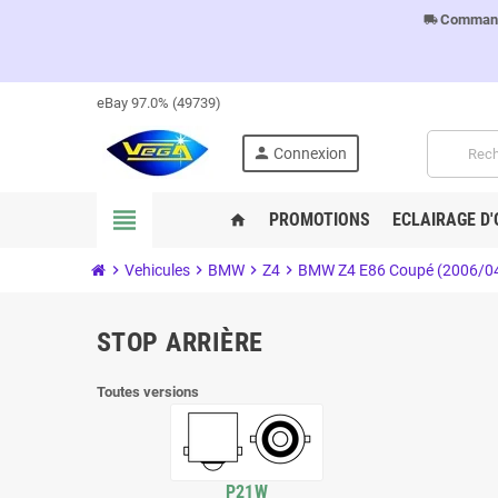
Commandes
local_shipping
eBay 97.0% (49739)
person
Connexion
view_headline
PROMOTIONS
ECLAIRAGE D'
home
chevron_right
Vehicules
chevron_right
BMW
chevron_right
Z4
chevron_right
BMW Z4 E86 Coupé (2006/04
STOP ARRIÈRE
Toutes versions
P21W