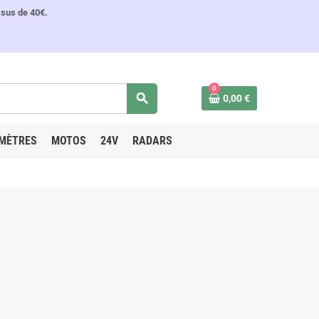
ssus de 40€.
0
search
0,00 €
MÈTRES
MOTOS
24V
RADARS