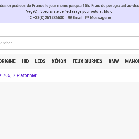
 expédiées de France le jour même jusqu'à 15h. Frais de port gratuit au-de
Vega® : Spécialiste de l'éclairage pour Auto et Moto
+33(0)261536680
Email
Messagerie
perm_phone_msg
email
message
ORIGINE
HID
LEDS
XÉNON
FEUX DIURNES
BMW
MANO
91/06)
chevron_right
Plafonnier