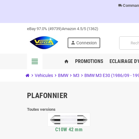
Commandes
local_shipping
eBay 97.0% (49739)
Amazon 4.5/5 (1362)
person
Connexion
view_headline
PROMOTIONS
ECLAIRAGE D'
home
chevron_right
Vehicules
chevron_right
BMW
chevron_right
M3
chevron_right
BMW M3 E30 (1986/09 - 19
PLAFONNIER
Toutes versions
C10W 42 mm