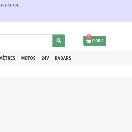
ssus de 40€.
0
search
0,00 €
MÈTRES
MOTOS
24V
RADARS