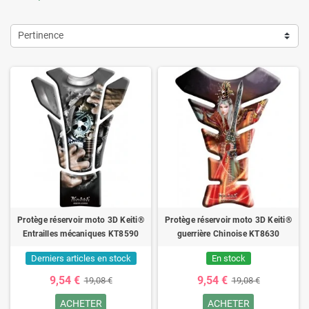
Pertinence
Protège réservoir moto 3D Keiti®
Protège réservoir moto 3D Keiti®
Entrailles mécaniques KT8590
guerrière Chinoise KT8630
Derniers articles en stock
En stock
9,54 €
9,54 €
19,08 €
19,08 €
ACHETER
ACHETER