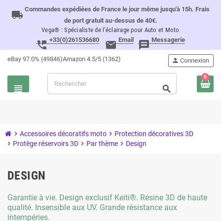
Commandes expédiées de France le jour même jusqu'à 15h. Frais
local_shipping
de port gratuit au-dessus de 40€.
Vega® : Spécialiste de l'éclairage pour Auto et Moto
+33(0)261536680
Email
Messagerie
perm_phone_msg
email
message
eBay 97.0% (49846)
Amazon 4.5/5 (1362)
person
Connexion
0
view_headline
search
chevron_right
Accessoires décoratifs moto
chevron_right
Protection décoratives 3D
chevron_right
Protège réservoirs 3D
chevron_right
Par thème
chevron_right
Design
DESIGN
Garantie à vie. Design exclusif Keiti®. Résine 3D de haute
qualité. Insensible aux UV. Grande résistance aux
intempéries.