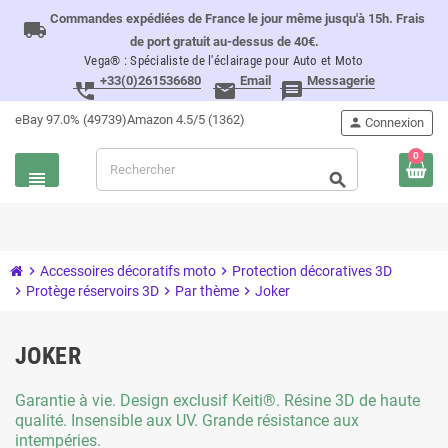
Commandes expédiées de France le jour même jusqu'à 15h. Frais
local_shipping
de port gratuit au-dessus de 40€.
Vega® : Spécialiste de l'éclairage pour Auto et Moto
+33(0)261536680
Email
Messagerie
perm_phone_msg
email
message
eBay 97.0% (49739)
Amazon 4.5/5 (1362)
person
Connexion
0
view_headline
search
chevron_right
Accessoires décoratifs moto
chevron_right
Protection décoratives 3D
chevron_right
Protège réservoirs 3D
chevron_right
Par thème
chevron_right
Joker
JOKER
Garantie à vie. Design exclusif Keiti®. Résine 3D de haute
qualité. Insensible aux UV. Grande résistance aux
intempéries.