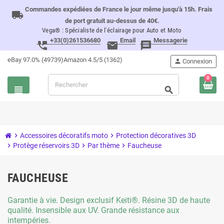
Commandes expédiées de France le jour même jusqu'à 15h. Frais
local_shipping
de port gratuit au-dessus de 40€.
Vega® : Spécialiste de l'éclairage pour Auto et Moto
+33(0)261536680
Email
Messagerie
perm_phone_msg
email
message
eBay 97.0% (49739)
Amazon 4.5/5 (1362)
person
Connexion
0
view_headline
search
chevron_right
Accessoires décoratifs moto
chevron_right
Protection décoratives 3D
chevron_right
Protège réservoirs 3D
chevron_right
Par thème
chevron_right
Faucheuse
FAUCHEUSE
Garantie à vie. Design exclusif Keiti®. Résine 3D de haute
qualité. Insensible aux UV. Grande résistance aux
intempéries.