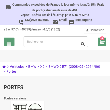
Commandes expédiées de France le jour même jusqu'à 15h. Frais
local_shipping
de port gratuit au-dessus de 40€.
Vega® : Spécialiste de l'éclairage pour Auto et Moto
+33(0)261536680
Email
Messagerie
perm_phone_msg
email
message
eBay 97.0% (49739)
Amazon 4.5/5 (1362)
person
Connexion
0
view_headline
search
chevron_right
Vehicules
chevron_right
BMW
chevron_right
X6
chevron_right
BMW X6 E71 (2008/05 - 2014/06)
chevron_right
Portes
PORTES
Toutes versions