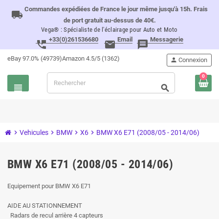
Commandes expédiées de France le jour même jusqu'à 15h. Frais
local_shipping
de port gratuit au-dessus de 40€.
Vega® : Spécialiste de l'éclairage pour Auto et Moto
+33(0)261536680
Email
Messagerie
perm_phone_msg
email
message
eBay 97.0% (49739)
Amazon 4.5/5 (1362)
person
Connexion
0
view_headline
search
chevron_right
Vehicules
chevron_right
BMW
chevron_right
X6
chevron_right
BMW X6 E71 (2008/05 - 2014/06)
BMW X6 E71 (2008/05 - 2014/06)
Equipement pour BMW X6 E71
AIDE AU STATIONNEMENT
Radars de recul arrière 4 capteurs