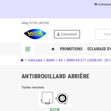
Commandes
local_shipping
eBay 97.0% (49739)
person
Connexion
view_headline
PROMOTIONS
ECLAIRAGE D'
home
chevron_right
Vehicules
chevron_right
BMW
chevron_right
X6
chevron_right
BMW X6 E71 (2008/05 - 201
ANTIBROUILLARD ARRIÈRE
Toutes versions
H21W