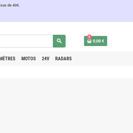
ssus de 40€.
0
search
0,00 €
MÈTRES
MOTOS
24V
RADARS