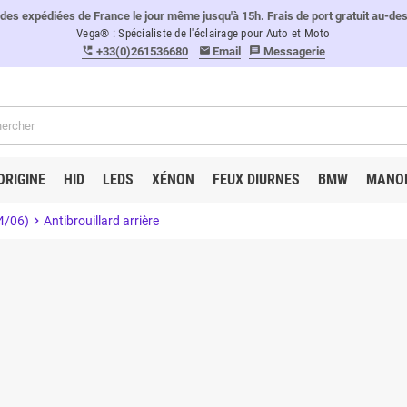
 expédiées de France le jour même jusqu'à 15h. Frais de port gratuit au-de
Vega® : Spécialiste de l'éclairage pour Auto et Moto
+33(0)261536680
Email
Messagerie
perm_phone_msg
email
message
ORIGINE
HID
LEDS
XÉNON
FEUX DIURNES
BMW
MANO
4/06)
chevron_right
Antibrouillard arrière